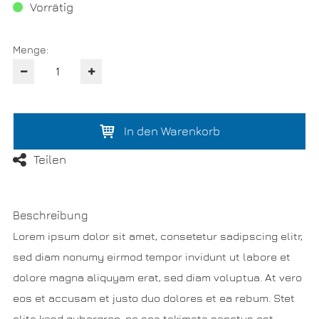
Vorrätig
Menge:
In den Warenkorb
Teilen
Beschreibung
Lorem ipsum dolor sit amet, consetetur sadipscing elitr,
sed diam nonumy eirmod tempor invidunt ut labore et
dolore magna aliquyam erat, sed diam voluptua. At vero
eos et accusam et justo duo dolores et ea rebum. Stet
clita kasd gubergren, no sea takimata sanctus est