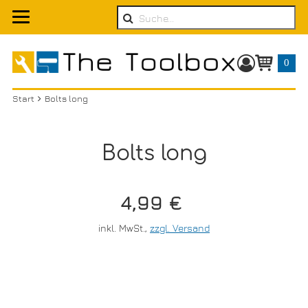
Suche
0
Warenkorb
Start
Bolts long
Bolts long
Verkaufspreis: 4,99
4,99 €
inkl. MwSt.
,
zzgl. Versand